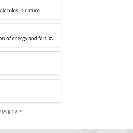
olecules in nature
Renaissance of ammonia synthesis for sustainable production of energy and fertilizers
 pagina