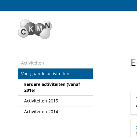
Sla
links
over
Spring
naar
de
inhoud
Spring
E
naar
Activiteiten
het
Voorgaande activiteiten
menu
Eerdere activiteiten (vanaf
2016)
Activiteiten 2015
Activiteiten 2014