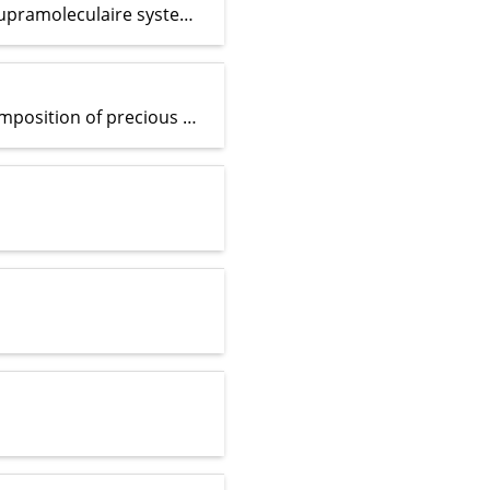
Een paradigmaverschuiving in de vorming van functionele supramoleculaire systemen
A non-invasive method to determine the inner elemental composition of precious heritage objects