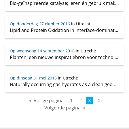
Bio-geïnspireerde katalyse; leren én gebruik maken van de natuur
Op donderdag 27 oktober 2016
in Utrecht
:
Lipid and Protein Oxidation in Interface-dominated Food Systems: Interrelation and Functional Consequences
Op woensdag 14 september 2016
in Utrecht
:
Planten, een nieuwe inspiratiebron voor technologie
Op dinsdag 31 mei 2016
in Utrecht
:
Naturally occurring gas hydrates as a clean geo-energy resource and possible environmental hazard
Vorige pagina
1
2
3
4
Volgende pagina