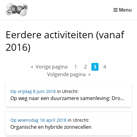
Sla
links
Menu
over
Spring
Eerdere activiteiten (vanaf
naar
de
2016)
inhoud
Spring
naar
Vorige pagina
1
2
3
4
het
Volgende pagina
menu
Op vrijdag 8 juni 2018
in Utrecht
:
Op weg naar een duurzamere samenleving: Droom wordt werkelijkheid met katalyse
Op woensdag 18 april 2018
in Utrecht
:
Organische en hybride zonnecellen