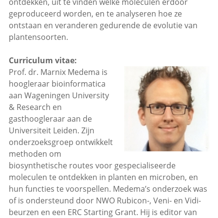
ontdekken, uit te vinden welke moleculen erdoor
geproduceerd worden, en te analyseren hoe ze
ontstaan en veranderen gedurende de evolutie van
plantensoorten.
Curriculum vitae:
Prof. dr. Marnix Medema is
hoogleraar bioinformatica
aan Wageningen University
& Research en
gasthoogleraar aan de
Universiteit Leiden. Zijn
onderzoeksgroep ontwikkelt
methoden om
biosynthetische routes voor gespecialiseerde
moleculen te ontdekken in planten en microben, en
hun functies te voorspellen. Medema’s onderzoek was
of is ondersteund door NWO Rubicon-, Veni- en Vidi-
beurzen en een ERC Starting Grant. Hij is editor van