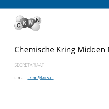
Sla
links
over
Spring
naar
de
inhoud
Spring
Chemische Kring Midden 
naar
het
menu
SECRETARIAAT
e-mail:
ckmn@kncv.nl