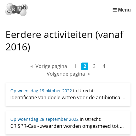
Sla
links
Menu
over
Spring
Eerdere activiteiten (vanaf
naar
de
2016)
inhoud
Spring
naar
Vorige pagina
1
2
3
4
het
Volgende pagina
menu
Op woensdag 19 oktober 2022
in Utrecht
:
Identificatie van doeleiwitten voor de antibiotica van de toekomst
Op woensdag 28 september 2022
in Utrecht
:
CRISPR-Cas - zwaarden worden omgesmeed tot ploegen