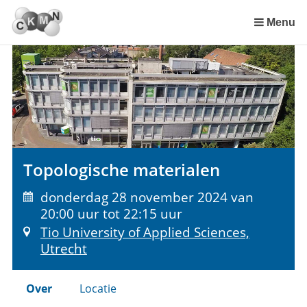
Sla
links
Menu
over
Spring
naar
de
inhoud
Spring
naar
het
Topologische materialen
menu
donderdag 28 november 2024 van
20:00 uur tot 22:15 uur
Tio University of Applied Sciences,
Utrecht
Over
Locatie