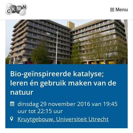
Sla
links
Menu
over
Spring
naar
de
inhoud
Spring
naar
het
Bio-geïnspireerde katalyse;
menu
leren én gebruik maken van de
natuur
dinsdag 29 november 2016 van 19:45
uur tot 22:15 uur
Kruytgebouw, Universiteit Utrecht