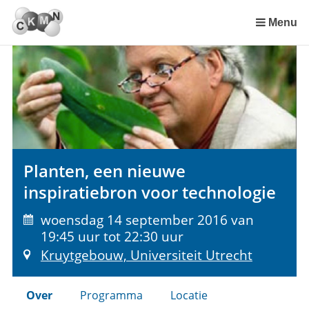
Sla
links
Menu
over
Spring
naar
de
inhoud
Spring
naar
het
Planten, een nieuwe
menu
inspiratiebron voor technologie
woensdag 14 september 2016 van
19:45 uur tot 22:30 uur
Kruytgebouw, Universiteit Utrecht
Over
Programma
Locatie