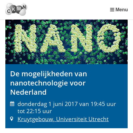
Sla
links
Menu
over
Spring
naar
de
inhoud
Spring
naar
het
De mogelijkheden van
menu
nanotechnologie voor
Nederland
donderdag 1 juni 2017 van 19:45 uur
tot 22:15 uur
Kruytgebouw, Universiteit Utrecht