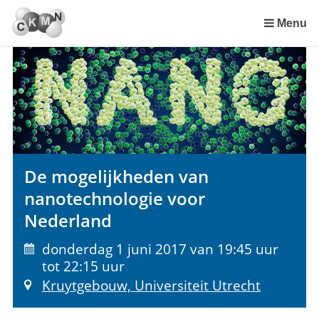
Sla
links
Menu
over
Spring
naar
de
inhoud
Spring
naar
het
De mogelijkheden van
menu
nanotechnologie voor
Nederland
donderdag 1 juni 2017 van 19:45 uur
tot 22:15 uur
Kruytgebouw, Universiteit Utrecht