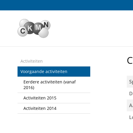
Sla
links
over
Spring
naar
de
inhoud
Spring
C
naar
Activiteiten
het
Voorgaande activiteiten
menu
S
Eerdere activiteiten (vanaf
2016)
D
Activiteiten 2015
A
Activiteiten 2014
L