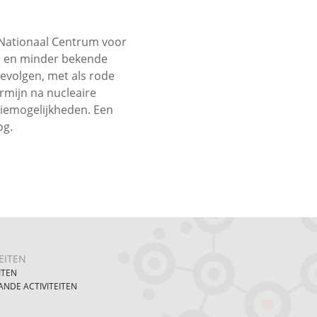
 Nationaal Centrum voor
ende en minder bekende
gevolgen, met als rode
rmijn na nucleaire
tiemogelijkheden. Een
og.
EITEN
ITEN
NDE ACTIVITEITEN