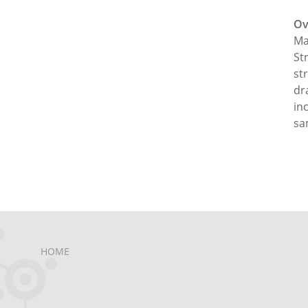
Ov
Ma
St
st
dr
in
sa
HOME