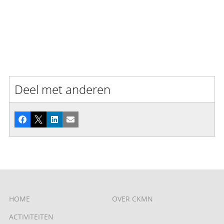
Deel met anderen
Facebook
X
LinkedIn
E-mail
HOME
OVER CKMN
ACTIVITEITEN