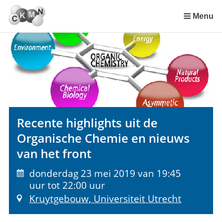
Sla
links
Menu
over
Spring
naar
de
inhoud
Spring
naar
het
Recente highlights uit de
menu
Organische Chemie en nieuws
van het front
donderdag 23 mei 2019 van 19:45
uur tot 22:00 uur
Kruytgebouw, Universiteit Utrecht