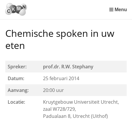
Sla
links
Menu
over
Spring
Chemische spoken in uw
naar
de
eten
inhoud
Spring
naar
Spreker:
prof.dr. R.W. Stephany
het
menu
Datum:
25 februari 2014
Aanvang:
20:00 uur
Locatie:
Kruytgebouw Universiteit Utrecht,
zaal W728/729,
Padualaan 8, Utrecht (Uithof)