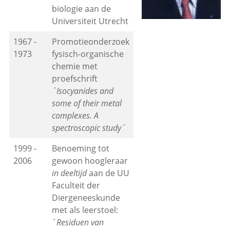
biologie aan de
Universiteit Utrecht
1967 -
Promotieonderzoek
1973
fysisch-organische
chemie met
proefschrift
´Isocyanides and
some of their metal
complexes. A
spectroscopic study´
1999 -
Benoeming tot
2006
gewoon hoogleraar
in deeltijd
aan de UU
Faculteit der
Diergeneeskunde
met als leerstoel:
´
Residuen van