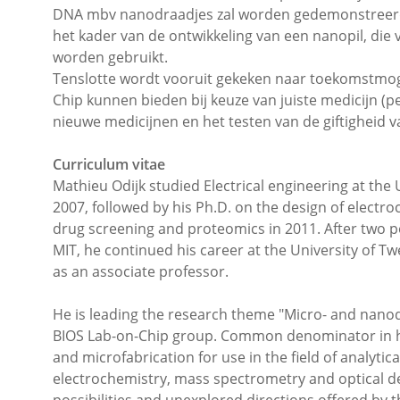
DNA mbv nanodraadjes zal worden gedemonstreerd. 
het kader van de ontwikkeling van een nanopil, die
worden gebruikt.
Tenslotte wordt vooruit gekeken naar toekomstmog
Chip kunnen bieden bij keuze van juiste medicijn (p
nieuwe medicijnen en het testen van de giftigheid v
Curriculum vitae
Mathieu Odijk studied Electrical engineering at the 
2007, followed by his Ph.D. on the design of electro
drug screening and proteomics in 2011. After two p
MIT, he continued his career at the University of T
as an associate professor.
He is leading the research theme "Micro- and nanode
BIOS Lab-on-Chip group. Common denominator in his 
and microfabrication for use in the field of analytica
electrochemistry, mass spectrometry and optical de