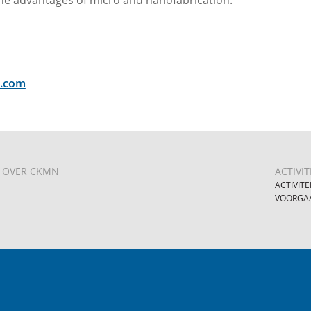
the advantages of micro and nanofabrication.
l.com
OVER CKMN
ACTIVIT
ACTIVITE
VOORGAA