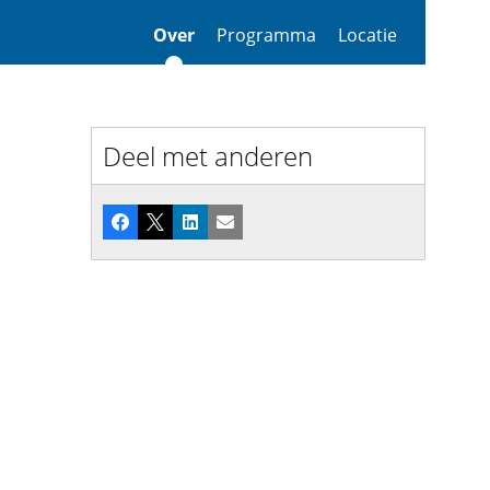
Over
Programma
Locatie
Deel met anderen
Facebook
X
LinkedIn
E-mail