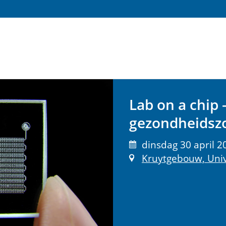
Lab on a chip
gezondheidsz
dinsdag 30 april 2
Kruytgebouw, Univ