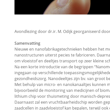
Avondlezing door dr.ir. M. Odijk georganiseerd do
Samenvatting
Nieuwe en nanofabrikagetechnieken hebben het mo
nanostructuren uiterst pecies te fabriceren. Daarna
om vloeistof en deeltjes transport op zeer kleine s
Na een korte introductie van de begrippen “Nanome
ingegaan op verschillende toepassingsmogelijkhed
gezondheidszorg. Nanodeeltjes zijn bv. van groot be
Met behulp van micro- en nanokanaaltjes kunnen 
bijvoorbeeld de monitoring van medicijnen of bioma
lithium chip voor thuismeting door manisch-depres
Daarnaast zal een vruchtbaarheidschip worden gep
zaadcellen in zaadvloeistof kan bepalen, terwijl oo